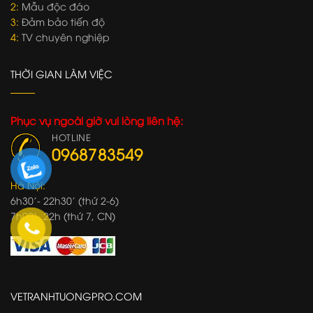
2:
Mẫu độc đáo
3:
Đảm bảo tiến độ
4:
TV chuyên nghiệp
THỜI GIAN LÀM VIỆC
Phục vụ ngoài giờ vui lòng liên hệ:
HOTLINE
0968783549
Hà Nội:
6h30'- 22h30' (thứ 2-6)
7h00'- 22h (thứ 7, CN)
VETRANHTUONGPRO.COM