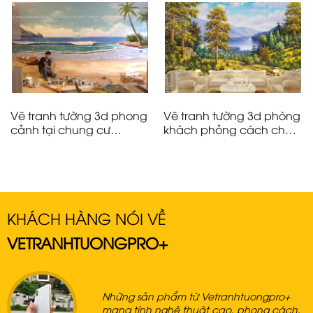
Vẽ tranh tường 3d phong
Vẽ tranh tường 3d phòng
cảnh tại chung cư
khách phỏng cách châu
ecopark – Hà Nội
Âu – ms982
KHÁCH HÀNG NÓI VỀ
VETRANHTUONGPRO+
TRẦN VIỆT VƯƠNG/ ECOPARK
/
HÀ NỘI
Những sản phẩm từ Vetranhtuongpro+
mang tính nghệ thuật cao, phong cách,