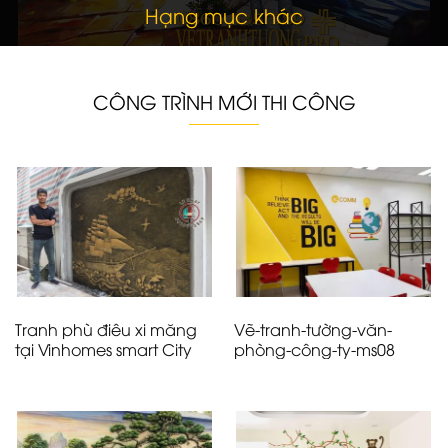
Hạng mục khác
CÔNG TRÌNH MỚI THI CÔNG
Tranh phù điêu xi măng
Vẽ-tranh-tường-văn-
tại Vinhomes smart City
phòng-công-ty-ms08