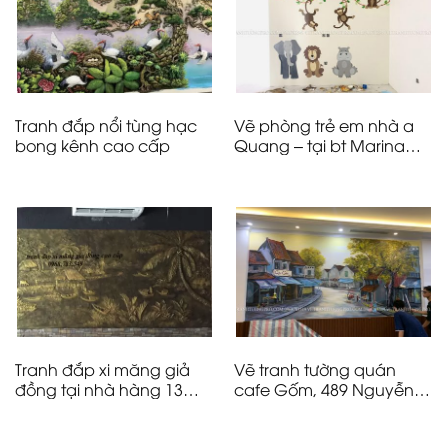
Tranh đắp nổi tùng hạc
Vẽ phòng trẻ em nhà a
bong kênh cao cấp
Quang – tại bt Marina
Ecopark
Tranh đắp xi măng giả
Vẽ tranh tường quán
đồng tại nhà hàng 13
cafe Gốm, 489 Nguyễn
Mai Hắc Đế – Hà Nội
Văn Cừ – Long Biên – Hà
Nội