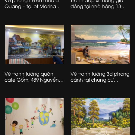
Vẽ phòng trẻ em nhà a
Tranh đắp xi măng giả
Quang – tại bt Marina
đồng tại nhà hàng 13
Ecopark
Mai Hắc Đế – Hà Nội
Vẽ tranh tường quán
Vẽ tranh tường 3d phong
cafe Gốm, 489 Nguyễn
cảnh tại chung cư
Văn Cừ – Long Biên – Hà
ecopark – Hà Nội
Nội