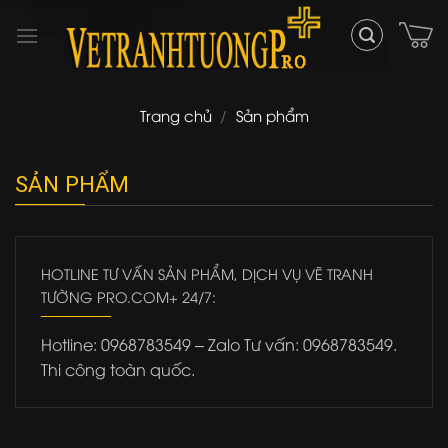
Skip
to
content
Trang chủ
/
Sản phẩm
SẢN PHẨM
HOTLINE TƯ VẤN SẢN PHẨM, DỊCH VỤ VẼ TRANH
TƯỜNG PRO.COM+ 24/7:
Hotline: 0968783549 – Zalo Tư vấn: 0968783549.
Thi công toàn quốc.