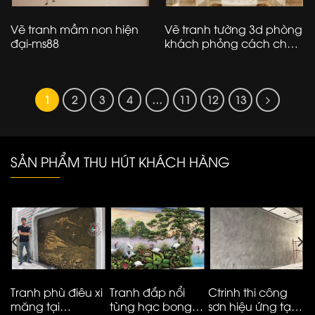
Vẽ tranh mầm non hiện
Vẽ tranh tường 3d phòng
đại-ms88
khách phỏng cách châu
Âu – ms982
1
2
3
4
…
11
12
13
SẢN PHẨM THU HÚT KHÁCH HÀNG
Tranh phù điêu xi
Tranh đắp nổi
Ctrinh thi công
T
măng tại
tùng hạc bong
sơn hiệu ứng tại
m