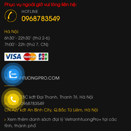
Phục vụ ngoài giờ vui lòng liên hệ:
HOTLINE
0968783549
Hà Nội:
6h30'- 22h30' (thứ 2-6)
7h00'- 22h (thứ 7, CN)
VETRANHTUONGPRO.COM
Trụ sở:
CT8C kđt Đại Thanh, Thanh Trì, Hà Nội
Hotline:
0968783549
CN A2/ kđt An Bình City, Q.Bắc Từ Liêm, Hà Nội
Xem thêm danh sách đại lý VetranhtuongPro+ tại các
tỉnh, thành phố