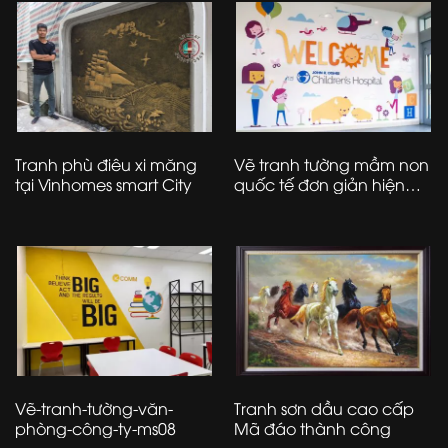
Tranh phù điêu xi măng
Vẽ tranh tường mầm non
tại Vinhomes smart City
quốc tế đơn giản hiện
đại – 01
Vẽ-tranh-tường-văn-
Tranh sơn dầu cao cấp
phòng-công-ty-ms08
Mã đáo thành công