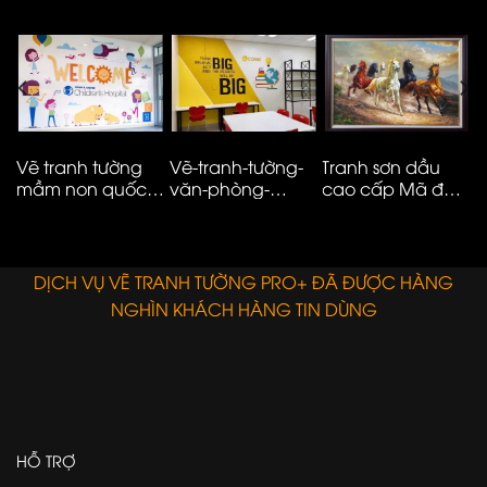
Vinhomes smart
kênh cao cấp
Hà Nội – ms05
t
City
M
N
Vẽ tranh tường
Vẽ-tranh-tường-
Tranh sơn dầu
V
mầm non quốc
văn-phòng-
cao cấp Mã đáo
n
tế đơn giản hiện
công-ty-ms08
thành công
t
đại – 01
E
DỊCH VỤ VẼ TRANH TƯỜNG PRO+ ĐÃ ĐƯỢC HÀNG
NGHÌN KHÁCH HÀNG TIN DÙNG
HỖ TRỢ