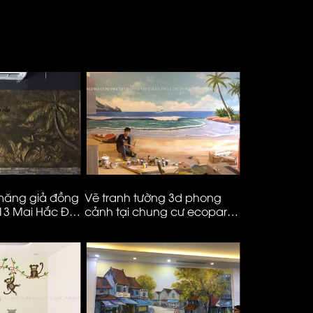
 măng giả đồng
Vẽ tranh tường 3d phong
Vẽ tranh tư
 13 Mai Hắc Đế
cảnh tại chung cư ecopark
khách phỏn
– Hà Nội
– ms982