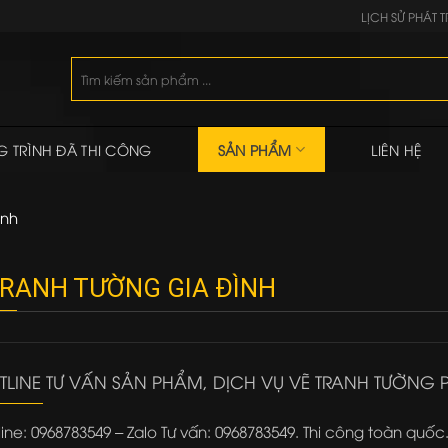
LỊCH SỬ PHÁT T
Tìm
kiếm:
 TRÌNH ĐÃ THI CÔNG
SẢN PHẨM
LIÊN HỆ
ình
TRANH TƯỜNG GIA ĐÌNH
TLINE TƯ VẤN SẢN PHẨM, DỊCH VỤ VẼ TRANH TƯỜNG 
line: 0968783549 – Zalo Tư vấn: 0968783549. Thi công toàn quốc