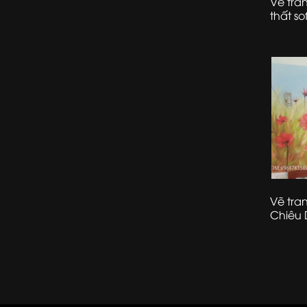
Vẽ tra
thất so
Vẽ tra
Chiêu 