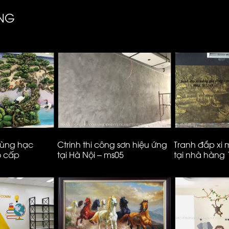
ÀNG
tùng hạc
Ctrinh thi công sơn hiệu ứng
Tranh đắp xi
o cấp
tại Hà Nội – ms05
tại nhà hàng
– Hà Nội