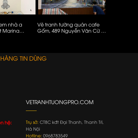
 em nhà a
Vẽ tranh tường quán cafe
Vẽ tranh mầ
t Marina
Gốm, 489 Nguyễn Văn Cừ –
ms88
Long Biên – Hà Nội
 HÀNG TIN DÙNG
VETRANHTUONGPRO.COM
Trụ sở:
CT8C kđt Đại Thanh, Thanh Trì,
ên hệ:
Hà Nội
Hotline:
0968783549