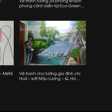
–
Vẽ tranh tường 3d phòng khách
phong cảnh biển tại Eco-Green
City Nguyễn Xiển – Tân Triều –
Thanh Trì – Hà Nội
– Ms94
Vẽ tranh cho tường gia đình chị
Hoà – kđt Mậu Lương – Q. Hà
Đông