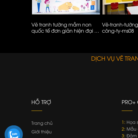
ĩnh-vật-hoa–
Vẽ tranh tường mầm non
Vẽ-tranh-tườn
quốc tế đơn giản hiện đại –
công-ty-ms08
01
DỊCH VỤ VẼ TR
HỖ TRỢ
PRO+ 
1:
Họa s
Trang chủ
2:
Mẫu 
Giới thiệu
3:
Đảm b