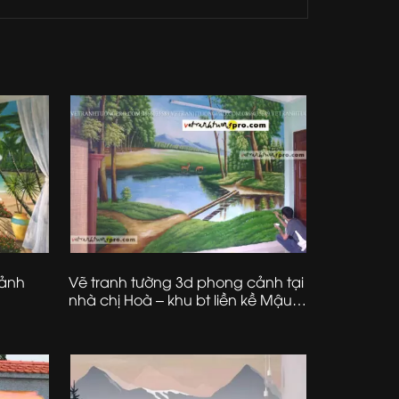
cảnh
Vẽ tranh tường 3d phong cảnh tại
nhà chị Hoà – khu bt liền kề Mậu
Lương – Kiến Hưng – Hà Đông