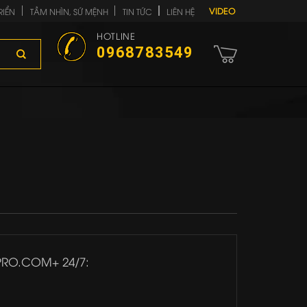
VIDEO
RIỂN
TẦM NHÌN, SỨ MỆNH
TIN TỨC
LIÊN HỆ
HOTLINE
0968783549
PRO.COM+ 24/7:
.