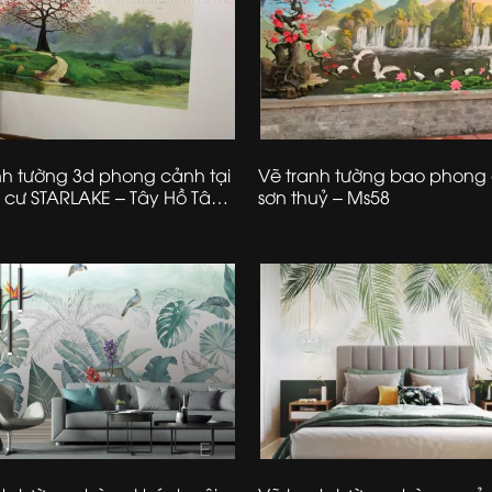
nh tường 3d phong cảnh tại
Vẽ tranh tường bao phong
cư STARLAKE – Tây Hồ Tây –
sơn thuỷ – Ms58