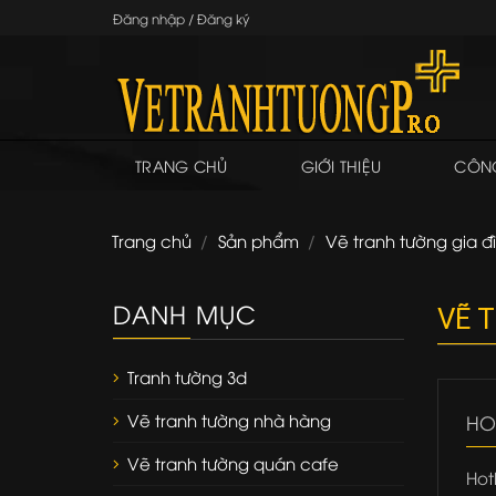
Skip
Đăng nhập / Đăng ký
to
content
TRANG CHỦ
GIỚI THIỆU
CÔNG
Trang chủ
/
Sản phẩm
/
Vẽ tranh tường gia đ
DANH MỤC
VẼ 
Tranh tường 3d
Vẽ tranh tường nhà hàng
HO
Vẽ tranh tường quán cafe
Hot