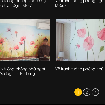
nh tường phòng khách nội
Vẽ tranh tường phòng ngủ 
fa hiện đại – Ms89
Ms567
nh tường phòng nhà nghỉ
Vẽ tranh tường phòng ngủ 
Dương – tp Hạ Long
1
2