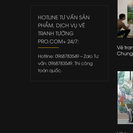
HOTLINE TƯ VẤN SẢN
PHẨM, DỊCH VỤ VẼ
TRANH TƯỜNG
PRO.COM+ 24/7:
Vẽ tra
Chung 
Hotline: 0968783549 – Zalo Tư
Hà Nội
vấn: 0968783549. Thi công
toàn quốc.