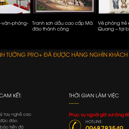
g-văn-phòng-
Tranh sơn dầu cao cấp Mã
Vẽ phòng trẻ
đáo thành công
Quang – tại b
Ecopark
ANH TƯỜNG PRO+ ĐÃ ĐƯỢC HÀNG NGHÌN KHÁCH
CAM KẾT:
THỜI GIAN LÀM VIỆC
ỹ tay nghề cao
Phục vụ ngoài giờ vui lòng li
độc đáo
HOTLINE
ảo tiến độ
0968783549