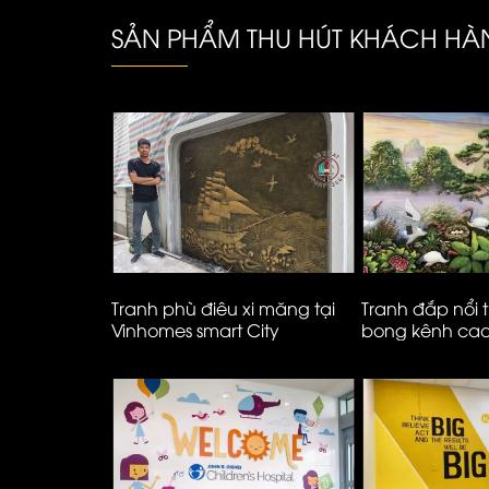
SẢN PHẨM THU HÚT KHÁCH H
3d phố Tây
Tranh phù điêu xi măng tại
Tranh đắp nổi 
ại Vĩnh Hưng
Vinhomes smart City
bong kênh ca
à Nội