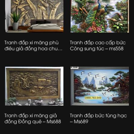
Tranh đắp xi măng phù
Tranh đắp cao cấp bức
điêu giả đồng hoa chuối
Công sung túc – ms558
– Ms689
Tranh đắp xi măng giả
Tranh đắp bức tùng hạc
đồng Đồng quê – Ms688
– Ms689