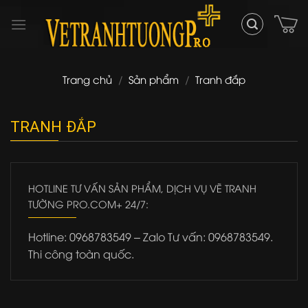
Skip
to
content
Trang chủ
/
Sản phẩm
/
Tranh đắp
TRANH ĐẮP
HOTLINE TƯ VẤN SẢN PHẨM, DỊCH VỤ VẼ TRANH
TƯỜNG PRO.COM+ 24/7:
Hotline: 0968783549 – Zalo Tư vấn: 0968783549.
Thi công toàn quốc.