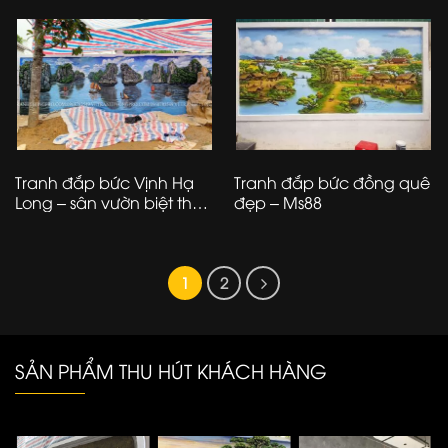
Tranh đắp bức Vịnh Hạ
Tranh đắp bức đồng quê
Long – sân vườn biệt thự
đẹp – Ms88
tại thị trấn Xuân Mai – Hà
Nội
1
2
SẢN PHẨM THU HÚT KHÁCH HÀNG