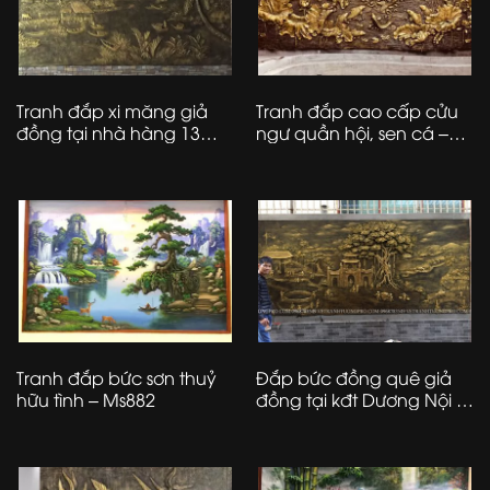
Tranh đắp xi măng giả
Tranh đắp cao cấp cửu
đồng tại nhà hàng 13
ngư quần hội, sen cá –
Mai Hắc Đế – Hà Nội
Ms88
Tranh đắp bức sơn thuỷ
Đắp bức đồng quê giả
hữu tình – Ms882
đồng tại kđt Dương Nội –
Hà Đông – Hà Nội