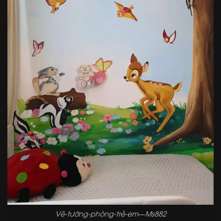
Vẽ-tường-phòng-trẻ-em—Ms882