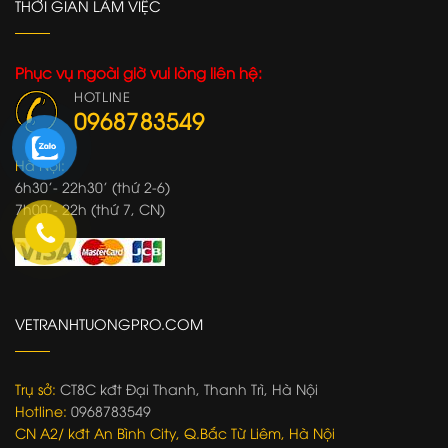
THỜI GIAN LÀM VIỆC
Phục vụ ngoài giờ vui lòng liên hệ:
HOTLINE
0968783549
Hà Nội:
6h30'- 22h30' (thứ 2-6)
7h00'- 22h (thứ 7, CN)
VETRANHTUONGPRO.COM
Trụ sở:
CT8C kđt Đại Thanh, Thanh Trì, Hà Nội
Hotline:
0968783549
CN A2/ kđt An Bình City, Q.Bắc Từ Liêm, Hà Nội