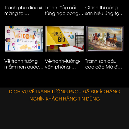
Tranh phù điêu xi
Tranh đắp nổi
Ctrinh thi công
T
măng tại
tùng hạc bong
sơn hiệu ứng tại
m
Vinhomes smart
kênh cao cấp
Hà Nội – ms05
t
City
M
N
Vẽ tranh tường
Vẽ-tranh-tường-
Tranh sơn dầu
V
mầm non quốc
văn-phòng-
cao cấp Mã đáo
n
tế đơn giản hiện
công-ty-ms08
thành công
t
đại – 01
E
DỊCH VỤ VẼ TRANH TƯỜNG PRO+ ĐÃ ĐƯỢC HÀNG
NGHÌN KHÁCH HÀNG TIN DÙNG