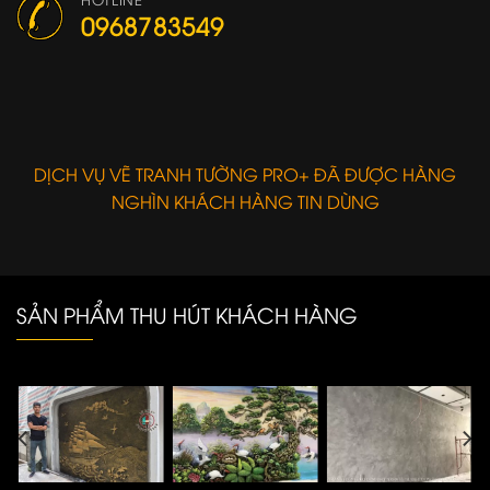
0968783549
DỊCH VỤ VẼ TRANH TƯỜNG PRO+ ĐÃ ĐƯỢC HÀNG
NGHÌN KHÁCH HÀNG TIN DÙNG
SẢN PHẨM THU HÚT KHÁCH HÀNG