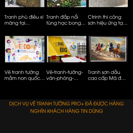
Tranh phù điêu xi
Tranh đắp nổi
Ctrinh thi công
T
măng tại
tùng hạc bong
sơn hiệu ứng tại
m
Vinhomes smart
kênh cao cấp
Hà Nội – ms05
t
City
M
N
Vẽ tranh tường
Vẽ-tranh-tường-
Tranh sơn dầu
V
mầm non quốc
văn-phòng-
cao cấp Mã đáo
n
tế đơn giản hiện
công-ty-ms08
thành công
t
đại – 01
E
DỊCH VỤ VẼ TRANH TƯỜNG PRO+ ĐÃ ĐƯỢC HÀNG
NGHÌN KHÁCH HÀNG TIN DÙNG