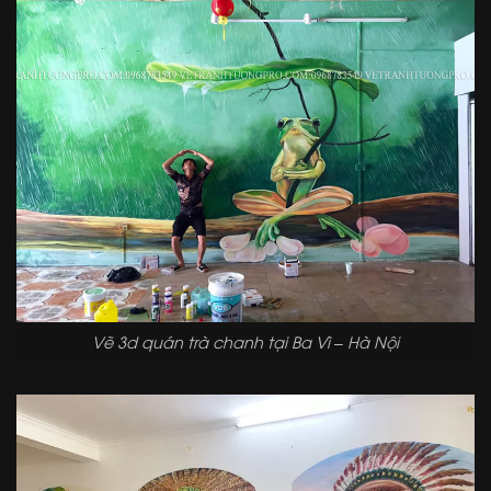
Vẽ 3d quán trà chanh tại Ba Vì – Hà Nội