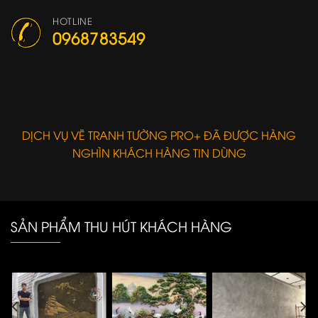
HOTLINE
0968783549
DỊCH VỤ VẼ TRANH TƯỜNG PRO+ ĐÃ ĐƯỢC HÀNG
NGHÌN KHÁCH HÀNG TIN DÙNG
SẢN PHẨM THU HÚT KHÁCH HÀNG