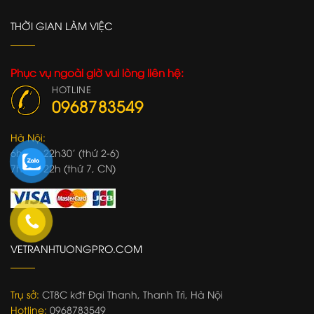
THỜI GIAN LÀM VIỆC
Phục vụ ngoài giờ vui lòng liên hệ:
HOTLINE
0968783549
Hà Nội:
6h30'- 22h30' (thứ 2-6)
7h00'- 22h (thứ 7, CN)
VETRANHTUONGPRO.COM
Trụ sở:
CT8C kđt Đại Thanh, Thanh Trì, Hà Nội
Hotline:
0968783549