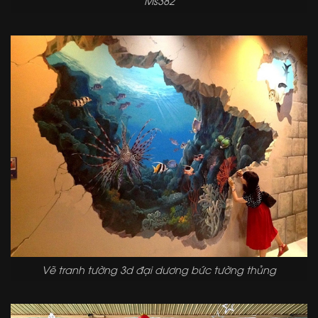
Ms382
Vẽ tranh tường 3d đại dương bức tường thủng