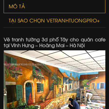
MÔ TẢ
TẠI SAO CHỌN VETRANHTUONGPRO+
Vẽ tranh tường 3d phố Tây cho quán cafe
tại Vĩnh Hưng – Hoàng Mai – Hà Nội