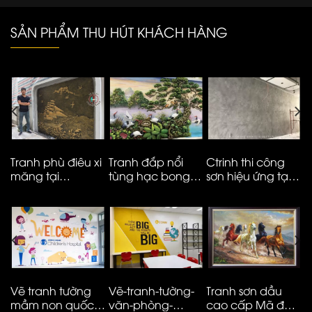
SẢN PHẨM THU HÚT KHÁCH HÀNG
Tranh phù điêu xi
Tranh đắp nổi
Ctrinh thi công
T
măng tại
tùng hạc bong
sơn hiệu ứng tại
m
Vinhomes smart
kênh cao cấp
Hà Nội – ms05
t
City
M
N
Vẽ tranh tường
Vẽ-tranh-tường-
Tranh sơn dầu
V
mầm non quốc
văn-phòng-
cao cấp Mã đáo
n