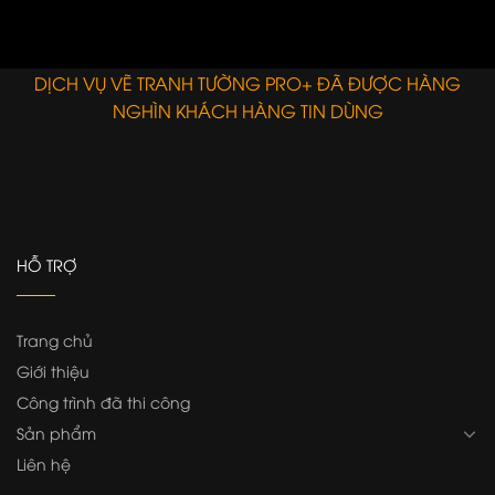
tế đơn giản hiện
công-ty-ms08
thành công
t
đại – 01
E
DỊCH VỤ VẼ TRANH TƯỜNG PRO+ ĐÃ ĐƯỢC HÀNG
NGHÌN KHÁCH HÀNG TIN DÙNG
HỖ TRỢ
Trang chủ
Giới thiệu
Công trình đã thi công
Sản phẩm
Liên hệ