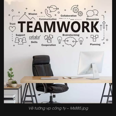
Vẽ tường vp công ty – Ms885.jpg