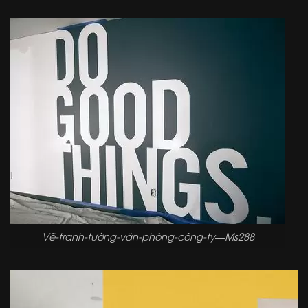
Vẽ-tranh-tường-văn-phòng-công-ty—Ms288