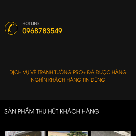
HOTLINE
0968783549
DỊCH VỤ VẼ TRANH TƯỜNG PRO+ ĐÃ ĐƯỢC HÀNG
NGHÌN KHÁCH HÀNG TIN DÙNG
SẢN PHẨM THU HÚT KHÁCH HÀNG