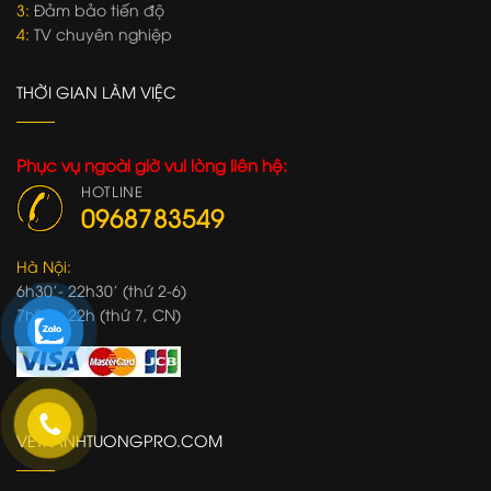
3:
Đảm bảo tiến độ
4:
TV chuyên nghiệp
THỜI GIAN LÀM VIỆC
Phục vụ ngoài giờ vui lòng liên hệ:
HOTLINE
0968783549
Hà Nội:
6h30'- 22h30' (thứ 2-6)
7h00'- 22h (thứ 7, CN)
VETRANHTUONGPRO.COM