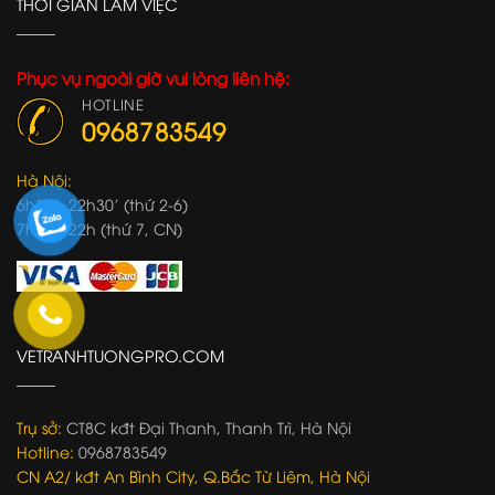
THỜI GIAN LÀM VIỆC
Phục vụ ngoài giờ vui lòng liên hệ:
HOTLINE
0968783549
Hà Nội:
6h30'- 22h30' (thứ 2-6)
7h00'- 22h (thứ 7, CN)
VETRANHTUONGPRO.COM
Trụ sở:
CT8C kđt Đại Thanh, Thanh Trì, Hà Nội
Hotline:
0968783549
CN A2/ kđt An Bình City, Q.Bắc Từ Liêm, Hà Nội