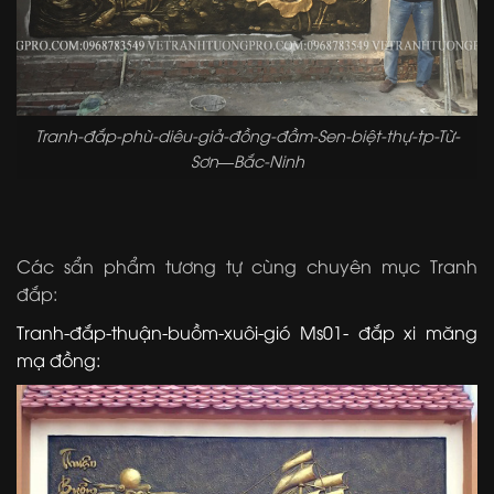
Tranh-đắp-phù-diêu-giả-đồng-đầm-Sen-biệt-thự-tp-Từ-
Sơn—Bắc-Ninh
Các sẩn phẩm tương tự cùng chuyên mục Tranh
đắp:
Tranh-đắp-thuận-buồm-xuôi-gió Ms01- đắp xi măng
mạ đồng: