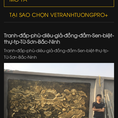
TẠI SAO CHỌN VETRANHTUONGPRO+
Tranh-đắp-phù-diêu-giả-đồng-đầm-Sen-biệt-
thự-tp-Từ-Sơn-Bắc-Ninh
Tranh-đắp-phù-diêu-giả-đồng-đầm-Sen-biệt-thự-tp-
Từ-Sơn-Bắc-Ninh