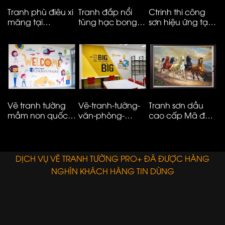
Tranh phù điêu xi
Tranh đắp nổi
Ctrinh thi công
T
măng tại
tùng hạc bong
sơn hiệu ứng tại
m
Vinhomes smart
kênh cao cấp
Hà Nội – ms05
t
City
M
N
Vẽ tranh tường
Vẽ-tranh-tường-
Tranh sơn dầu
V
mầm non quốc
văn-phòng-
cao cấp Mã đáo
n
tế đơn giản hiện
công-ty-ms08
thành công
t
đại – 01
E
DỊCH VỤ VẼ TRANH TƯỜNG PRO+ ĐÃ ĐƯỢC HÀNG
NGHÌN KHÁCH HÀNG TIN DÙNG