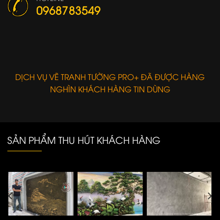
0968783549
DỊCH VỤ VẼ TRANH TƯỜNG PRO+ ĐÃ ĐƯỢC HÀNG
NGHÌN KHÁCH HÀNG TIN DÙNG
SẢN PHẨM THU HÚT KHÁCH HÀNG