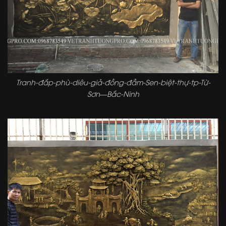
Tranh-đắp-phù-diêu-giả-đồng-đầm-Sen-biệt-thự-tp-Từ-
Sơn—Bắc-Ninh