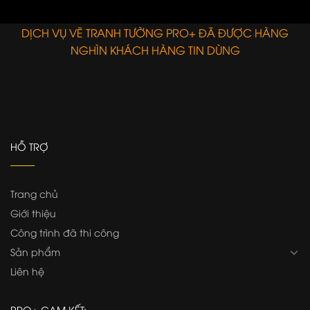
đại – 01
E
DỊCH VỤ VẼ TRANH TƯỜNG PRO+ ĐÃ ĐƯỢC HÀNG
NGHÌN KHÁCH HÀNG TIN DÙNG
HỖ TRỢ
Trang chủ
Giới thiệu
Công trình đã thi công
Sản phẩm
Liên hệ
PRO+ CAM KẾT: