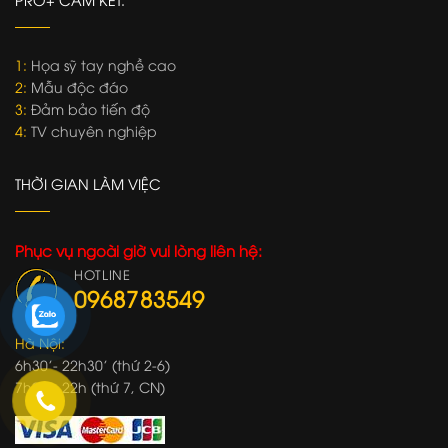
1:
Họa sỹ tay nghề cao
2:
Mẫu độc đáo
3:
Đảm bảo tiến độ
4:
TV chuyên nghiệp
THỜI GIAN LÀM VIỆC
Phục vụ ngoài giờ vui lòng liên hệ:
HOTLINE
0968783549
Hà Nội:
6h30'- 22h30' (thứ 2-6)
7h00'- 22h (thứ 7, CN)