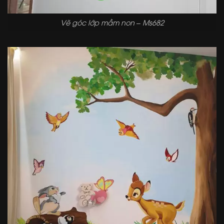
Vẽ góc lớp mầm non – Ms682