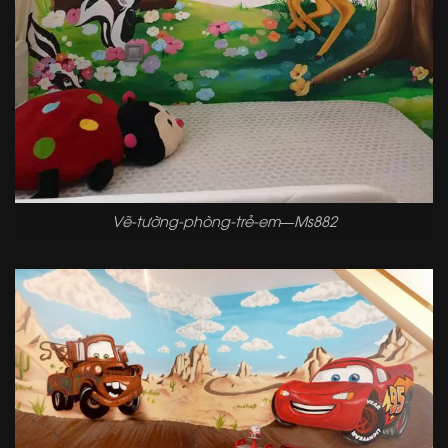
Vẽ-tường-phòng-trẻ-em—Ms882