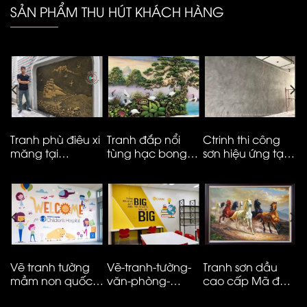
SẢN PHẨM THU HÚT KHÁCH HÀNG
Tranh phù điêu xi
Tranh đắp nổi
Ctrinh thi công
T
măng tại
tùng hạc bong
sơn hiệu ứng tại
m
Vinhomes smart
kênh cao cấp
Hà Nội – ms05
t
City
M
N
Vẽ tranh tường
Vẽ-tranh-tường-
Tranh sơn dầu
V
mầm non quốc
văn-phòng-
cao cấp Mã đáo
n
tế đơn giản hiện
công-ty-ms08
thành công
t