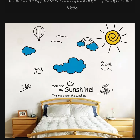
Vẽ tranh tường 3D siêu nhân người nhện – phòng bé trai
– Ms86