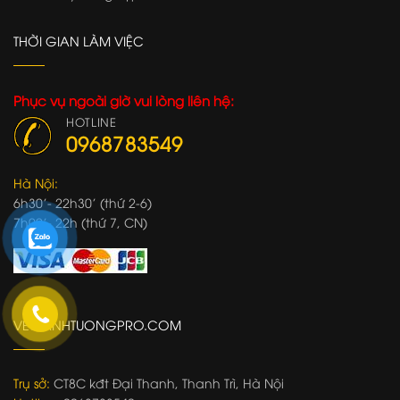
THỜI GIAN LÀM VIỆC
Phục vụ ngoài giờ vui lòng liên hệ:
HOTLINE
0968783549
Hà Nội:
6h30'- 22h30' (thứ 2-6)
7h00'- 22h (thứ 7, CN)
VETRANHTUONGPRO.COM
Trụ sở:
CT8C kđt Đại Thanh, Thanh Trì, Hà Nội