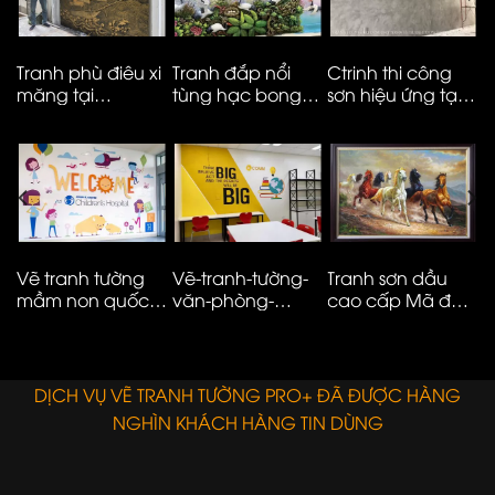
Tranh phù điêu xi
Tranh đắp nổi
Ctrinh thi công
T
măng tại
tùng hạc bong
sơn hiệu ứng tại
m
Vinhomes smart
kênh cao cấp
Hà Nội – ms05
t
City
M
N
Vẽ tranh tường
Vẽ-tranh-tường-
Tranh sơn dầu
V
mầm non quốc
văn-phòng-
cao cấp Mã đáo
n
tế đơn giản hiện
công-ty-ms08
thành công
t
đại – 01
E
DỊCH VỤ VẼ TRANH TƯỜNG PRO+ ĐÃ ĐƯỢC HÀNG
NGHÌN KHÁCH HÀNG TIN DÙNG