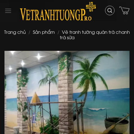
Skip
to
content
Trang chủ
/
Sản phẩm
/
Vẽ tranh tường quán trà chanh
trà sữa