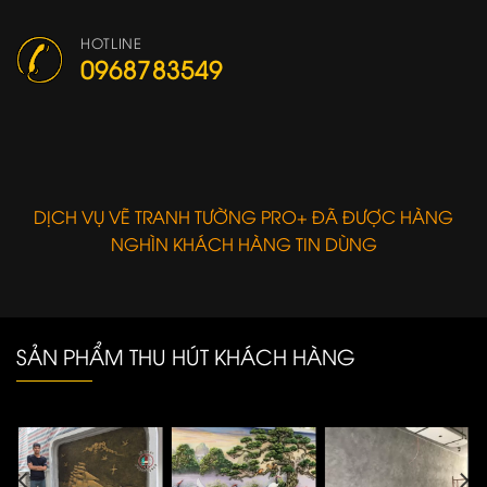
HOTLINE
0968783549
DỊCH VỤ VẼ TRANH TƯỜNG PRO+ ĐÃ ĐƯỢC HÀNG
NGHÌN KHÁCH HÀNG TIN DÙNG
SẢN PHẨM THU HÚT KHÁCH HÀNG