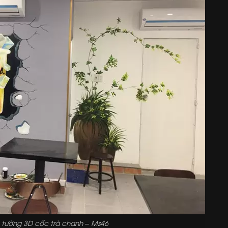
 tường 3D cốc trà chanh – Ms46