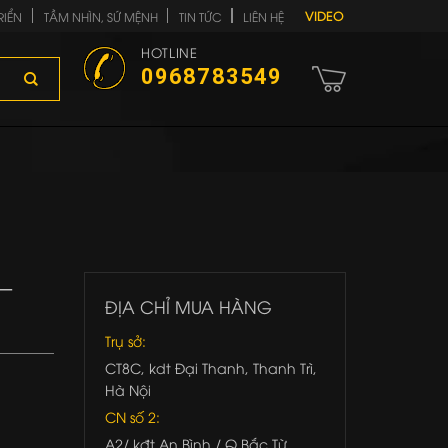
VIDEO
RIỂN
TẦM NHÌN, SỨ MỆNH
TIN TỨC
LIÊN HỆ
HOTLINE
0968783549
 –
ĐỊA CHỈ MUA HÀNG
Trụ sở:
CT8C, kdt Đại Thanh, Thanh Trì,
Hà Nội
CN số 2:
A2/ kđt An Bình / Q.Bắc Từ