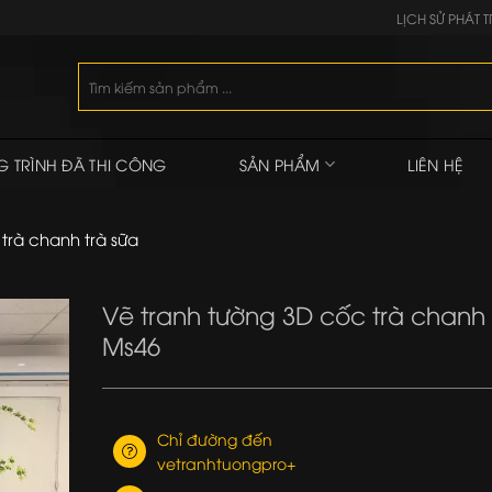
LỊCH SỬ PHÁT T
Tìm
kiếm:
 TRÌNH ĐÃ THI CÔNG
SẢN PHẨM
LIÊN HỆ
trà chanh trà sữa
Vẽ tranh tường 3D cốc trà chanh
Ms46
Chỉ đường đến
vetranhtuongpro+