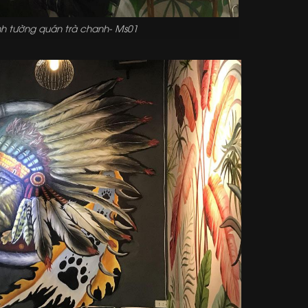
nh tường quán trà chanh- Ms01