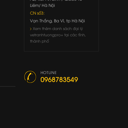
Liêm/ Hà Nội
CN số3:
Vạn Thắng, Ba Vì, tp Hà Nội
Xem thêm danh sách đại lý
vetranhtuongpro+ tại các tỉnh,
thành phố
HOTLINE
0968783549