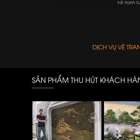
Vẽ tranh t
DỊCH VỤ VẼ TR
SẢN PHẨM THU HÚT KHÁCH H