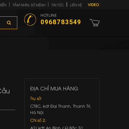
VIDEO
RIỂN
TẦM NHÌN, SỨ MỆNH
TIN TỨC
LIÊN HỆ
HOTLINE
0968783549
ĐỊA CHỈ MUA HÀNG
Cầu
Trụ sở:
CT8C, kdt Đại Thanh, Thanh Trì,
Hà Nội
CN số 2:
A2/ kđt An Bình / Q.Bắc Từ