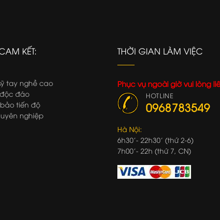
CAM KẾT:
THỜI GIAN LÀM VIỆC
ỹ tay nghề cao
Phục vụ ngoài giờ vui lòng li
độc đáo
HOTLINE
ảo tiến độ
0968783549
uyên nghiệp
Hà Nội:
6h30'- 22h30' (thứ 2-6)
7h00'- 22h (thứ 7, CN)