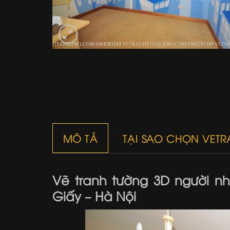
MÔ TẢ
TẠI SAO CHỌN VET
Vẽ tranh tường 3D người n
Giấy – Hà Nội