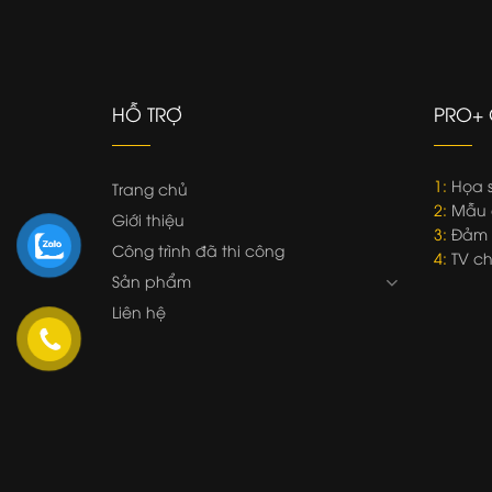
HỖ TRỢ
PRO+ 
1:
Họa s
Trang chủ
2:
Mẫu 
Giới thiệu
3:
Đảm b
Công trình đã thi công
4:
TV ch
Sản phẩm
Liên hệ