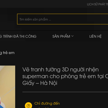
LỊCH SỬ PHÁT T
Tìm
kiếm:
 TRÌNH ĐÃ THI CÔNG
SẢN PHẨM
LIÊN HỆ
g trẻ em
Vẽ tranh tường 3D người nhện
superman cho phòng trẻ em tại 
Giấy – Hà Nội
Chỉ đường đến