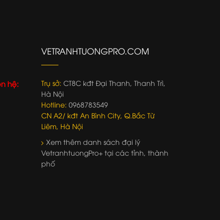
VETRANHTUONGPRO.COM
Trụ sở:
CT8C kđt Đại Thanh, Thanh Trì,
ên hệ:
Hà Nội
Hotline:
0968783549
CN A2/ kđt An Bình City, Q.Bắc Từ
Liêm, Hà Nội
Xem thêm danh sách đại lý
VetranhtuongPro+ tại các tỉnh, thành
phố