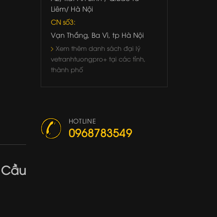
Liêm/ Hà Nội
CN số3:
Vạn Thắng, Ba Vì, tp Hà Nội
Xem thêm danh sách đại lý
vetranhtuongpro+ tại các tỉnh,
thành phố
HOTLINE
0968783549
 Cầu