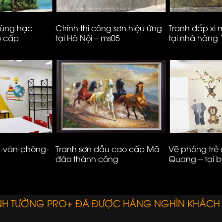
tùng hạc
Ctrinh thi công sơn hiệu ứng
Tranh đắp xi
o cấp
tại Hà Nội – ms05
tại nhà hàng
– Hà Nội
g-văn-phòng-
Tranh sơn dầu cao cấp Mã
Vẽ phòng trẻ
đáo thành công
Quang – tại b
Ecopark
ANH TƯỜNG PRO+ ĐÃ ĐƯỢC HÀNG NGHÌN KHÁCH