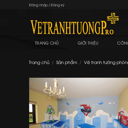
Skip
Đăng nhập / Đăng ký
to
content
TRANG CHỦ
GIỚI THIỆU
CÔNG
Trang chủ
/
Sản phẩm
/
Vẽ tranh tường phòn