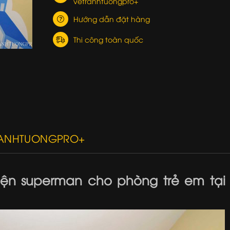
vetranhtuongpro+
Hướng dẫn đặt hàng
Thi công toàn quốc
RANHTUONGPRO+
hện superman cho phòng trẻ em tại