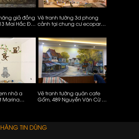
 măng giả đồng
Vẽ tranh tường 3d phong
Vẽ tranh tư
 13 Mai Hắc Đế
cảnh tại chung cư ecopark
khách phỏn
– Hà Nội
– ms982
 em nhà a
Vẽ tranh tường quán cafe
Vẽ tranh mầ
t Marina
Gốm, 489 Nguyễn Văn Cừ –
ms88
Long Biên – Hà Nội
 HÀNG TIN DÙNG