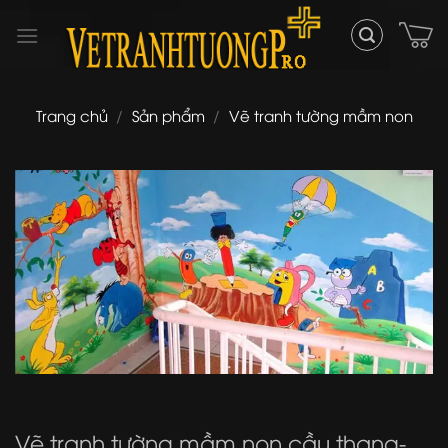
Skip
to
content
Trang chủ
/
Sản phẩm
/
Vẽ tranh tường mầm non
Vẽ tranh tường mầm non cầu thang-