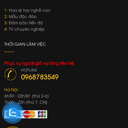
1:
Họa sỹ tay nghề cao
2:
Mẫu độc đáo
3:
Đảm bảo tiến độ
4:
TV chuyên nghiệp
THỜI GIAN LÀM VIỆC
Phục vụ ngoài giờ vui lòng liên hệ:
HOTLINE
0968783549
Hà Nội:
6h30'- 22h30' (thứ 2-6)
7h00'- 22h (thứ 7, CN)