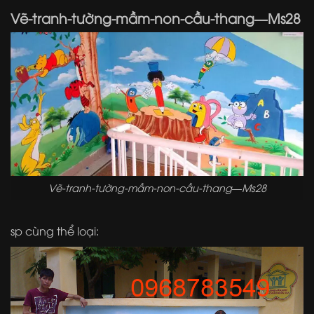
Vẽ-tranh-tường-mầm-non-cầu-thang—Ms28
Vẽ-tranh-tường-mầm-non-cầu-thang—Ms28
sp cùng thể loại: