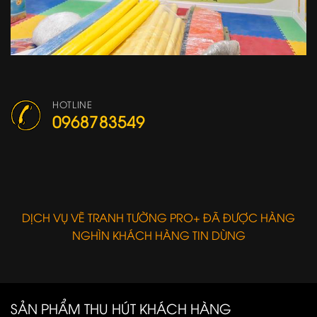
HOTLINE
0968783549
DỊCH VỤ VẼ TRANH TƯỜNG PRO+ ĐÃ ĐƯỢC HÀNG
NGHÌN KHÁCH HÀNG TIN DÙNG
SẢN PHẨM THU HÚT KHÁCH HÀNG