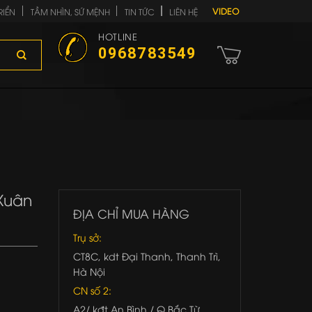
VIDEO
RIỂN
TẦM NHÌN, SỨ MỆNH
TIN TỨC
LIÊN HỆ
HOTLINE
0968783549
 Xuân
ĐỊA CHỈ MUA HÀNG
Trụ sở:
CT8C, kdt Đại Thanh, Thanh Trì,
Hà Nội
CN số 2:
A2/ kđt An Bình / Q.Bắc Từ