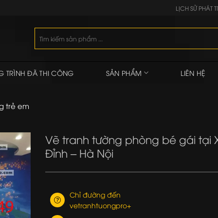
LỊCH SỬ PHÁT T
Tìm
kiếm:
 TRÌNH ĐÃ THI CÔNG
SẢN PHẨM
LIÊN HỆ
g trẻ em
Vẽ tranh tường phòng bé gái tại
Đỉnh – Hà Nội
Chỉ đường đến
vetranhtuongpro+