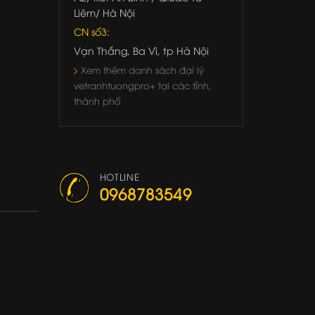
Liêm/ Hà Nội
CN số3:
Vạn Thắng, Ba Vì, tp Hà Nội
Xem thêm danh sách đại lý
vetranhtuongpro+ tại các tỉnh,
thành phố
HOTLINE
0968783549