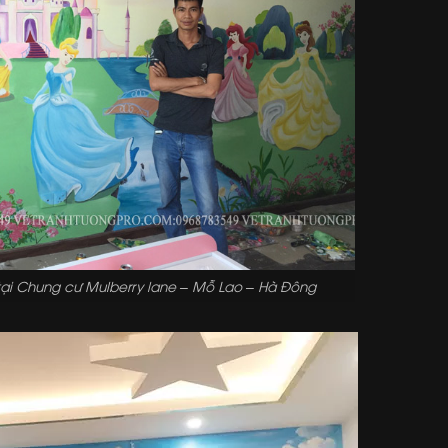
tại Chung cư Mulberry lane – Mỗ Lao – Hà Đông