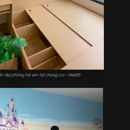
ện đại phòng trẻ em tại chung cư – Ms685