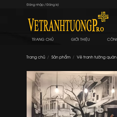
Skip
Đăng nhập / Đăng ký
to
content
TRANG CHỦ
GIỚI THIỆU
CÔNG
Trang chủ
/
Sản phẩm
/
Vẽ tranh tường quán