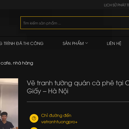
LỊCH SỬ PHÁT T
Tìm
kiếm:
 TRÌNH ĐÃ THI CÔNG
SẢN PHẨM
LIÊN HỆ
 cafe, nhà hàng
Vẽ tranh tường quán cà phê tại 
Giấy – Hà Nội
Chỉ đường đến
vetranhtuongpro+