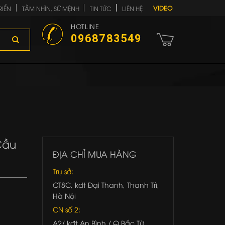
VIDEO
RIỂN
TẦM NHÌN, SỨ MỆNH
TIN TỨC
LIÊN HỆ
HOTLINE
0968783549
Cầu
ĐỊA CHỈ MUA HÀNG
Trụ sở:
CT8C, kdt Đại Thanh, Thanh Trì,
Hà Nội
CN số 2:
A2/ kđt An Bình / Q.Bắc Từ