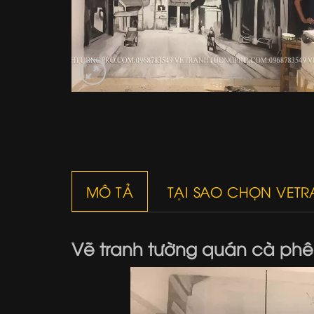
MÔ TẢ
TẠI SAO CHỌN VET
Vẽ tranh tường quán cà phê 