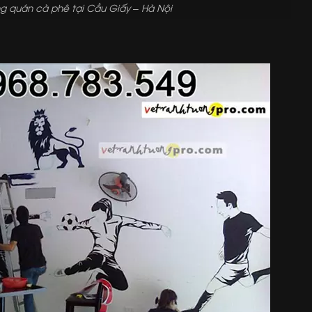
ng quán cà phê tại Cầu Giấy – Hà Nội