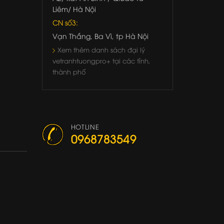
Liêm/ Hà Nội
CN số3:
Vạn Thắng, Ba Vì, tp Hà Nội
Xem thêm danh sách đại lý
vetranhtuongpro+ tại các tỉnh,
thành phố
HOTLINE
0968783549