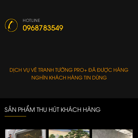
HOTLINE
0968783549
DỊCH VỤ VẼ TRANH TƯỜNG PRO+ ĐÃ ĐƯỢC HÀNG
NGHÌN KHÁCH HÀNG TIN DÙNG
SẢN PHẨM THU HÚT KHÁCH HÀNG