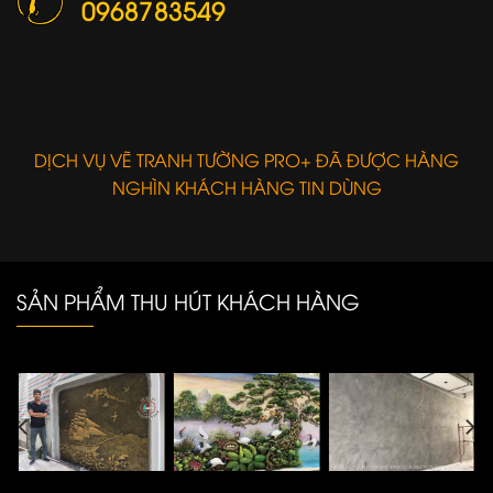
0968783549
DỊCH VỤ VẼ TRANH TƯỜNG PRO+ ĐÃ ĐƯỢC HÀNG
NGHÌN KHÁCH HÀNG TIN DÙNG
SẢN PHẨM THU HÚT KHÁCH HÀNG