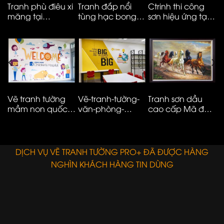
Tranh phù điêu xi
Tranh đắp nổi
Ctrinh thi công
T
măng tại
tùng hạc bong
sơn hiệu ứng tại
m
Vinhomes smart
kênh cao cấp
Hà Nội – ms05
t
City
M
N
Vẽ tranh tường
Vẽ-tranh-tường-
Tranh sơn dầu
V
mầm non quốc
văn-phòng-
cao cấp Mã đáo
n
tế đơn giản hiện
công-ty-ms08
thành công
t
đại – 01
E
DỊCH VỤ VẼ TRANH TƯỜNG PRO+ ĐÃ ĐƯỢC HÀNG
NGHÌN KHÁCH HÀNG TIN DÙNG