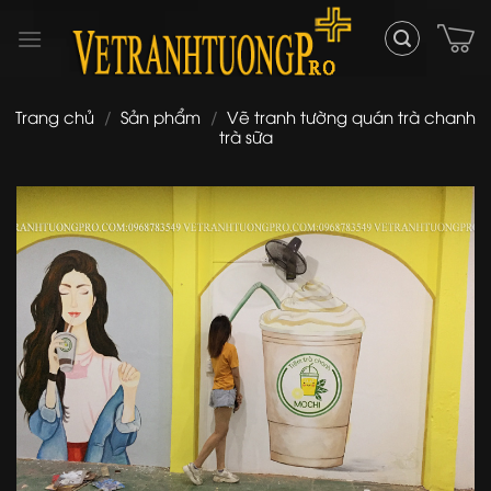
Skip
to
content
Trang chủ
/
Sản phẩm
/
Vẽ tranh tường quán trà chanh
trà sữa