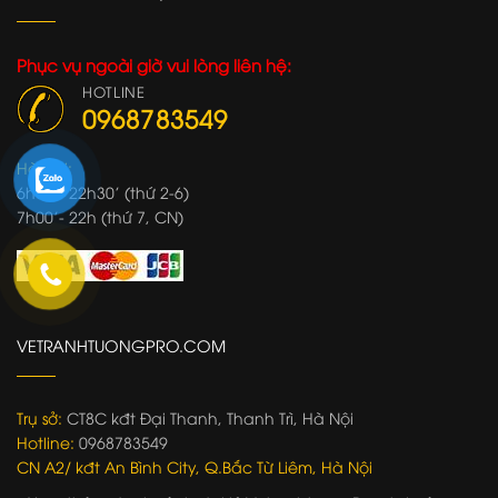
Phục vụ ngoài giờ vui lòng liên hệ:
HOTLINE
0968783549
Hà Nội:
6h30'- 22h30' (thứ 2-6)
7h00'- 22h (thứ 7, CN)
VETRANHTUONGPRO.COM
Trụ sở:
CT8C kđt Đại Thanh, Thanh Trì, Hà Nội
Hotline:
0968783549
CN A2/ kđt An Bình City, Q.Bắc Từ Liêm, Hà Nội