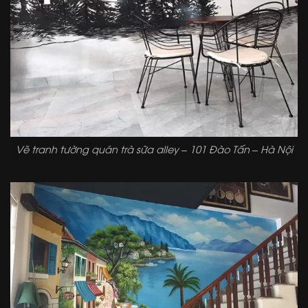
Vẽ tranh tường quán trà sữa alley – 101 Đào Tấn – Hà Nội