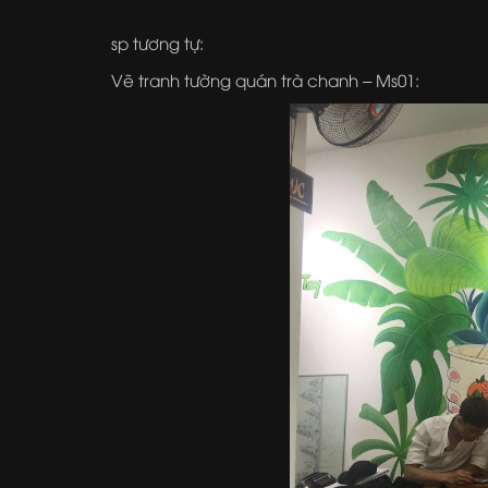
sp tương tự:
Vẽ tranh tường quán trà chanh – Ms01: