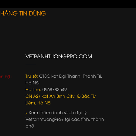
 HÀNG TIN DÙNG
VETRANHTUONGPRO.COM
Trụ sở:
CT8C kđt Đại Thanh, Thanh Trì,
ên hệ:
Hà Nội
Hotline:
0968783549
CN A2/ kđt An Bình City, Q.Bắc Từ
Liêm, Hà Nội
Xem thêm danh sách đại lý
VetranhtuongPro+ tại các tỉnh, thành
phố