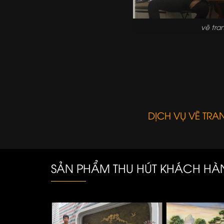
vẽ tra
DỊCH VỤ VẼ TR
SẢN PHẨM THU HÚT KHÁCH H