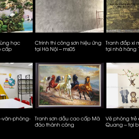
tùng hạc
Ctrinh thi công sơn hiệu ứng
Tranh đắp xi
o cấp
tại Hà Nội – ms05
tại nhà hàng
– Hà Nội
g-văn-phòng-
Tranh sơn dầu cao cấp Mã
Vẽ phòng trẻ
đáo thành công
Quang – tại b
Ecopark