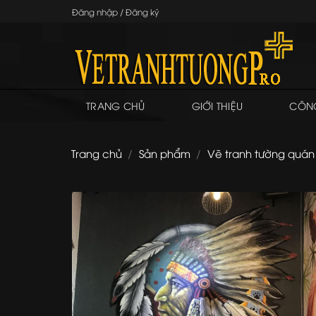
Skip
Đăng nhập / Đăng ký
to
content
TRANG CHỦ
GIỚI THIỆU
CÔNG
Trang chủ
/
Sản phẩm
/
Vẽ tranh tường quán 