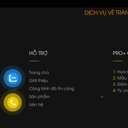
DỊCH VỤ VẼ TR
HỖ TRỢ
PRO+ 
1:
Họa s
Trang chủ
2:
Mẫu 
Giới thiệu
3:
Đảm b
Công trình đã thi công
4:
TV ch
Sản phẩm
Liên hệ