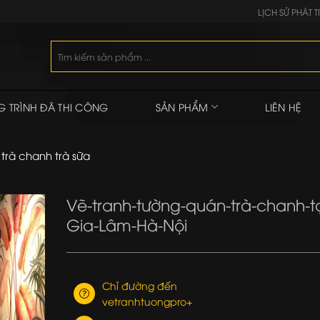
LỊCH SỬ PHÁT T
Tìm
kiếm:
 TRÌNH ĐÃ THI CÔNG
SẢN PHẨM
LIÊN HỆ
trà chanh trà sữa
Vẽ-tranh-tường-quán-trà-chanh-tạ
Gia-Lâm-Hà-Nội
Chỉ đường đến
vetranhtuongpro+