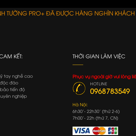
ANH TƯỜNG PRO+ ĐÃ ĐƯỢC HÀNG NGHÌN KHÁCH
CAM KẾT:
THỜI GIAN LÀM VIỆC
ỹ tay nghề cao
Phục vụ ngoài giờ vui lòng li
độc đáo
HOTLINE
ảo tiến độ
0968783549
uyên nghiệp
Hà Nội:
6h30'- 22h30' (thứ 2-6)
7h00'- 22h (thứ 7, CN)