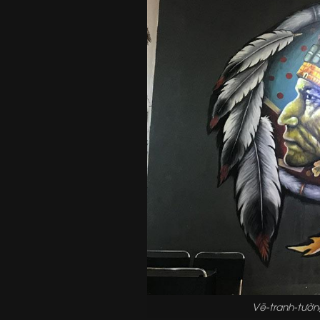
Vẽ-tranh-tườn