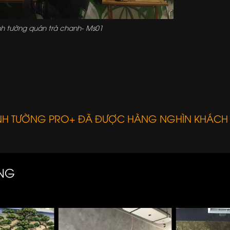
nh tường quán trà chanh- Ms01
ANH TƯỜNG PRO+ ĐÃ ĐƯỢC HÀNG NGHÌN KHÁCH
ÀNG