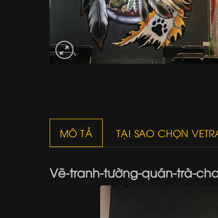
MÔ TẢ
TẠI SAO CHỌN VET
Vẽ-tranh-tường-quán-trà-ch