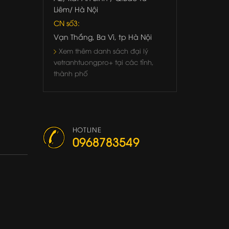
Liêm/ Hà Nội
CN số3:
Vạn Thắng, Ba Vì, tp Hà Nội
Xem thêm danh sách đại lý
vetranhtuongpro+ tại các tỉnh,
thành phố
HOTLINE
0968783549