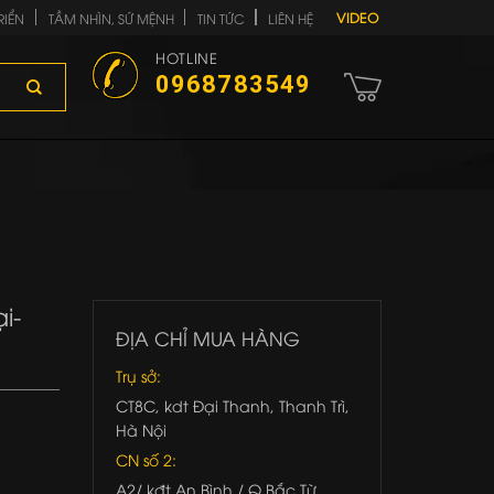
VIDEO
RIỂN
TẦM NHÌN, SỨ MỆNH
TIN TỨC
LIÊN HỆ
HOTLINE
0968783549
i-
ĐỊA CHỈ MUA HÀNG
Trụ sở:
CT8C, kdt Đại Thanh, Thanh Trì,
Hà Nội
CN số 2:
A2/ kđt An Bình / Q.Bắc Từ