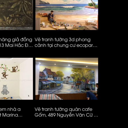
 măng giả đồng
Vẽ tranh tường 3d phong
Vẽ tranh tư
 13 Mai Hắc Đế
cảnh tại chung cư ecopark
khách phỏn
– Hà Nội
– ms982
 em nhà a
Vẽ tranh tường quán cafe
Vẽ tranh mầ
t Marina
Gốm, 489 Nguyễn Văn Cừ –
ms88
Long Biên – Hà Nội