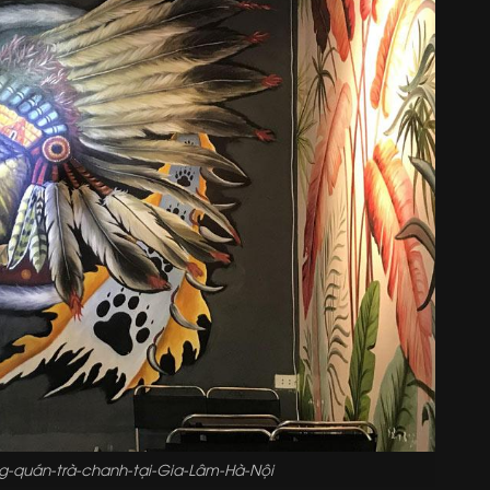
g-quán-trà-chanh-tại-Gia-Lâm-Hà-Nội