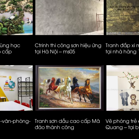
tùng hạc
Ctrinh thi công sơn hiệu ứng
Tranh đắp xi
o cấp
tại Hà Nội – ms05
tại nhà hàng
– Hà Nội
g-văn-phòng-
Tranh sơn dầu cao cấp Mã
Vẽ phòng trẻ
đáo thành công
Quang – tại b
Ecopark