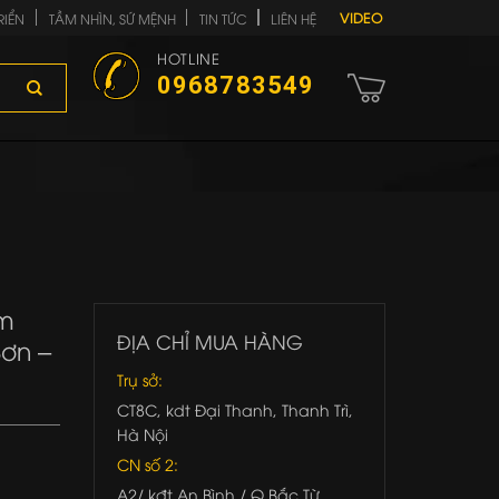
VIDEO
RIỂN
TẦM NHÌN, SỨ MỆNH
TIN TỨC
LIÊN HỆ
HOTLINE
0968783549
im
ĐỊA CHỈ MUA HÀNG
ơn –
Trụ sở:
CT8C, kdt Đại Thanh, Thanh Trì,
Hà Nội
CN số 2:
A2/ kđt An Bình / Q.Bắc Từ