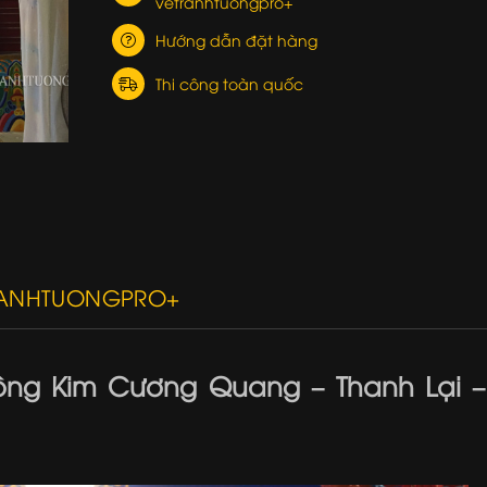
vetranhtuongpro+
Hướng dẫn đặt hàng
Thi công toàn quốc
RANHTUONGPRO+
ông Kim Cương Quang – Thanh Lại –