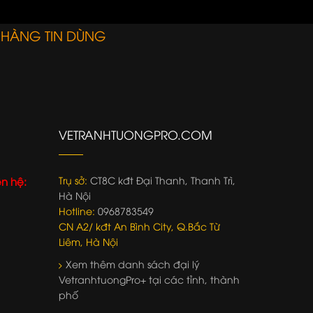
 HÀNG TIN DÙNG
VETRANHTUONGPRO.COM
Trụ sở:
CT8C kđt Đại Thanh, Thanh Trì,
ên hệ:
Hà Nội
Hotline:
0968783549
CN A2/ kđt An Bình City, Q.Bắc Từ
Liêm, Hà Nội
Xem thêm danh sách đại lý
VetranhtuongPro+ tại các tỉnh, thành
phố