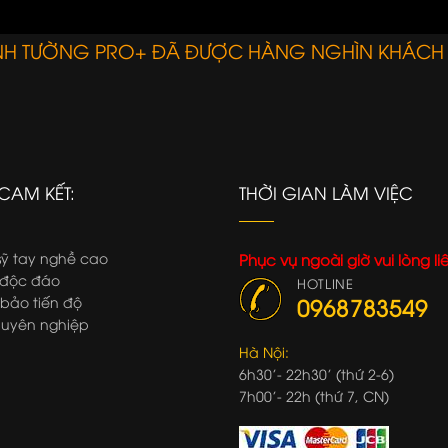
ANH TƯỜNG PRO+ ĐÃ ĐƯỢC HÀNG NGHÌN KHÁCH
CAM KẾT:
THỜI GIAN LÀM VIỆC
ỹ tay nghề cao
Phục vụ ngoài giờ vui lòng li
độc đáo
HOTLINE
ảo tiến độ
0968783549
uyên nghiệp
Hà Nội:
6h30'- 22h30' (thứ 2-6)
7h00'- 22h (thứ 7, CN)