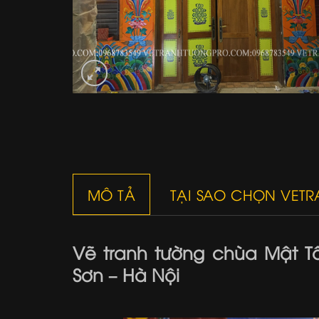
MÔ TẢ
TẠI SAO CHỌN VET
Vẽ tranh tường chùa Mật T
Sơn – Hà Nội