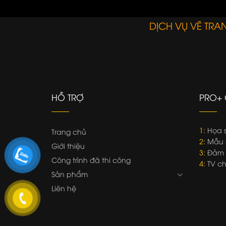
DỊCH VỤ VẼ TR
HỖ TRỢ
PRO+ 
1:
Họa s
Trang chủ
2:
Mẫu 
Giới thiệu
3:
Đảm b
Công trình đã thi công
4:
TV ch
Sản phẩm
Liên hệ