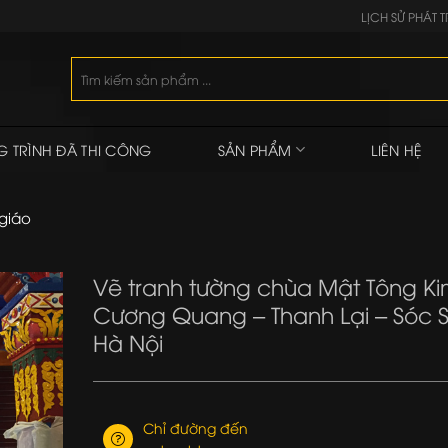
LỊCH SỬ PHÁT T
Tìm
kiếm:
 TRÌNH ĐÃ THI CÔNG
SẢN PHẨM
LIÊN HỆ
giáo
Vẽ tranh tường chùa Mật Tông K
Cương Quang – Thanh Lại – Sóc S
Hà Nội
Chỉ đường đến