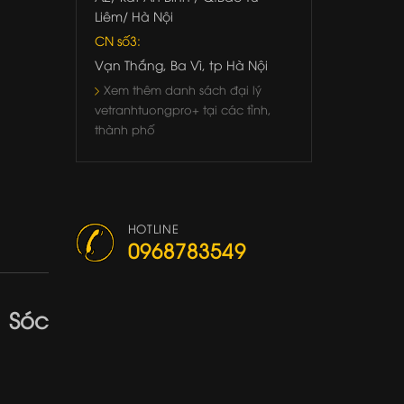
Liêm/ Hà Nội
CN số3:
Vạn Thắng, Ba Vì, tp Hà Nội
Xem thêm danh sách đại lý
vetranhtuongpro+ tại các tỉnh,
thành phố
HOTLINE
0968783549
 Sóc