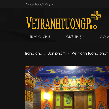
Skip
Đăng nhập / Đăng ký
to
content
TRANG CHỦ
GIỚI THIỆU
CÔNG
Trang chủ
/
Sản phẩm
/
Vẽ tranh tường phật 