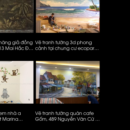
 măng giả đồng
Vẽ tranh tường 3d phong
Vẽ tranh tư
 13 Mai Hắc Đế
cảnh tại chung cư ecopark
khách phỏn
– Hà Nội
– ms982
 em nhà a
Vẽ tranh tường quán cafe
Vẽ tranh mầ
t Marina
Gốm, 489 Nguyễn Văn Cừ –
ms88
Long Biên – Hà Nội