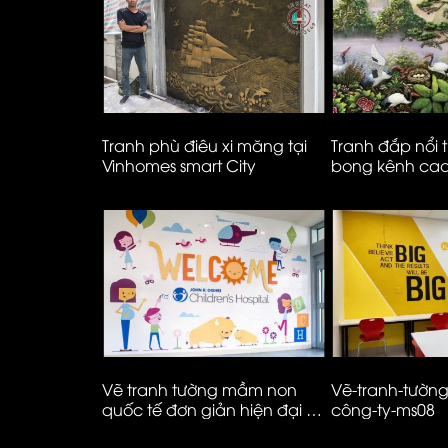
3d phố Tây
Tranh phù điêu xi măng tại
Tranh đắp nổi 
ại Vĩnh Hưng
Vinhomes smart City
bong kênh ca
à Nội
ĩnh-vật-hoa–
Vẽ tranh tường mầm non
Vẽ-tranh-tườn
quốc tế đơn giản hiện đại –
công-ty-ms08
01