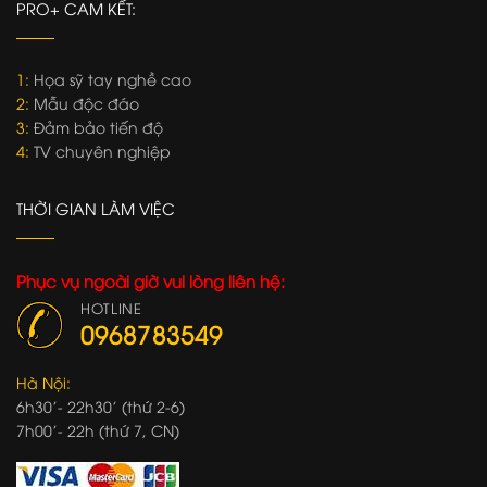
PRO+ CAM KẾT:
1:
Họa sỹ tay nghề cao
2:
Mẫu độc đáo
3:
Đảm bảo tiến độ
4:
TV chuyên nghiệp
THỜI GIAN LÀM VIỆC
Phục vụ ngoài giờ vui lòng liên hệ:
HOTLINE
0968783549
Hà Nội:
6h30'- 22h30' (thứ 2-6)
7h00'- 22h (thứ 7, CN)