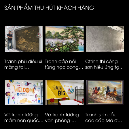
SẢN PHẨM THU HÚT KHÁCH HÀNG
Tranh phù điêu xi
Tranh đắp nổi
Ctrinh thi công
T
măng tại
tùng hạc bong
sơn hiệu ứng tại
m
Vinhomes smart
kênh cao cấp
Hà Nội – ms05
t
City
M
N
Vẽ tranh tường
Vẽ-tranh-tường-
Tranh sơn dầu
V
mầm non quốc
văn-phòng-
cao cấp Mã đáo
n
tế đơn giản hiện
công-ty-ms08
thành công
t