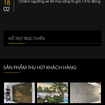
18
Chiêm ngưỡng xe SH mạ vàng trị giá 1,5 tỷ đồng
02
HỖ TRỢ TRỰC TUYẾN
SẢN PHẨM THU HÚT KHÁCH HÀNG