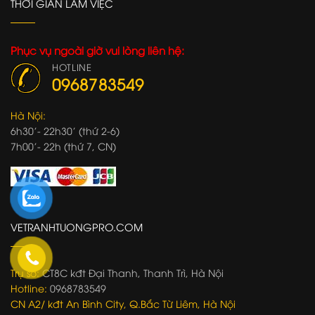
THỜI GIAN LÀM VIỆC
Phục vụ ngoài giờ vui lòng liên hệ:
HOTLINE
0968783549
Hà Nội:
6h30'- 22h30' (thứ 2-6)
7h00'- 22h (thứ 7, CN)
VETRANHTUONGPRO.COM
Trụ sở:
CT8C kđt Đại Thanh, Thanh Trì, Hà Nội
Hotline:
0968783549
CN A2/ kđt An Bình City, Q.Bắc Từ Liêm, Hà Nội