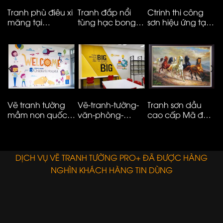
Tranh phù điêu xi
Tranh đắp nổi
Ctrinh thi công
T
măng tại
tùng hạc bong
sơn hiệu ứng tại
m
Vinhomes smart
kênh cao cấp
Hà Nội – ms05
t
City
M
N
Vẽ tranh tường
Vẽ-tranh-tường-
Tranh sơn dầu
V
mầm non quốc
văn-phòng-
cao cấp Mã đáo
n
tế đơn giản hiện
công-ty-ms08
thành công
t
đại – 01
E
DỊCH VỤ VẼ TRANH TƯỜNG PRO+ ĐÃ ĐƯỢC HÀNG
NGHÌN KHÁCH HÀNG TIN DÙNG