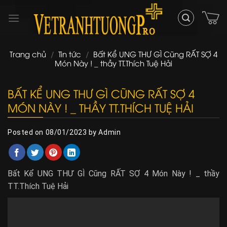
Skip
to
content
Trang chủ
/
Tin tức
/
Bất Kể UNG THƯ GÌ Cũng RẤT SỢ 4
Món Này ! _ thầy TT.Thích Tuệ Hải
BẤT KỂ UNG THƯ GÌ CŨNG RẤT SỢ 4
MÓN NÀY ! _ THẦY TT.THÍCH TUỆ HẢI
Posted on
08/01/2023
by
Admin
Bất Kể UNG THƯ GÌ Cũng RẤT SỢ 4 Món Này ! _ thầy
TT.Thích Tuệ Hải