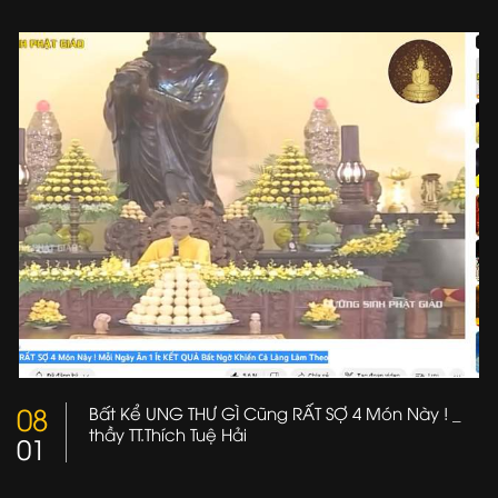
08
Bất Kể UNG THƯ GÌ Cũng RẤT SỢ 4 Món Này ! _
thầy TT.Thích Tuệ Hải
01