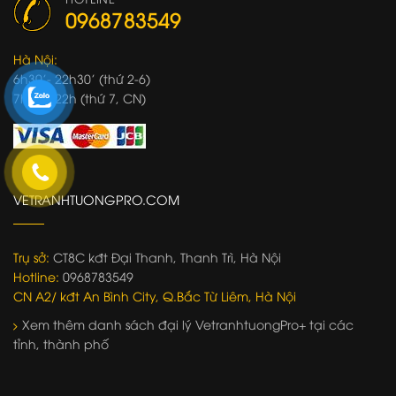
0968783549
Hà Nội:
6h30'- 22h30' (thứ 2-6)
7h00'- 22h (thứ 7, CN)
VETRANHTUONGPRO.COM
Trụ sở:
CT8C kđt Đại Thanh, Thanh Trì, Hà Nội
Hotline:
0968783549
CN A2/ kđt An Bình City, Q.Bắc Từ Liêm, Hà Nội
Xem thêm danh sách đại lý VetranhtuongPro+ tại các
tỉnh, thành phố