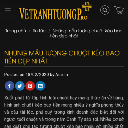
Skip
to
content
Trang chủ
/
Tin tức
/
Những mẫu tượng chuột kéo bao
tiền đẹp nhất
NHỮNG MẪU TƯỢNG CHUỘT KÉO BAO
TIỀN ĐẸP NHẤT
Posted on
18/02/2020
by
Admin
Xuất phát từ tập tính loài chuột hay mang thức ăn về hàng,
hình ảnh chuột kéo bao tiền mang nhiều ý nghĩa phong thủy
và cầu tài lộc, phú quý trong kinh doanh đặc biệt đối với
người tuổi chuột và trong năm Canh Tý sắp tới. Nhiều cơ sở
sản xuất chế tác tượng chuột kéo bao nhiều với nhiều chất