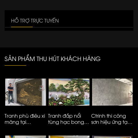
HỖ TRỢ TRỰC TUYẾN
SẢN PHẨM THU HÚT KHÁCH HÀNG
Tranh phù điêu xi
Tranh đắp nổi
Ctrinh thi công
T
măng tại
tùng hạc bong
sơn hiệu ứng tại
m
Vinhomes smart
kênh cao cấp
Hà Nội – ms05
t
City
M