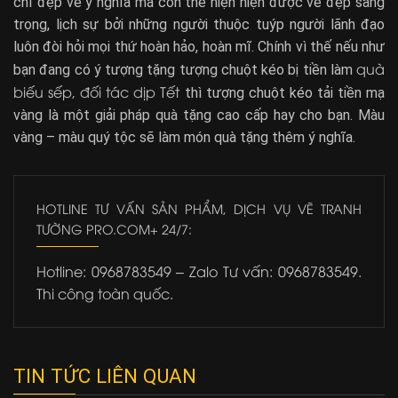
chỉ đẹp về ý nghĩa mà còn thể hiện hiện được vẻ đẹp sang
trọng, lịch sự bởi những người thuộc tuýp người lãnh đạo
luôn đòi hỏi mọi thứ hoàn hảo, hoàn mĩ. Chính vì thế nếu như
quà
bạn đang có ý tượng tặng tượng chuột kéo bị tiền làm
biếu sếp, đối tác dịp Tết
thì tượng chuột kéo tải tiền mạ
vàng là một giải pháp quà tặng cao cấp hay cho bạn. Màu
vàng – màu quý tộc sẽ làm món quà tặng thêm ý nghĩa.
HOTLINE TƯ VẤN SẢN PHẨM, DỊCH VỤ VẼ TRANH
TƯỜNG PRO.COM+ 24/7:
Hotline: 0968783549 – Zalo Tư vấn: 0968783549.
Thi công toàn quốc.
TIN TỨC LIÊN QUAN