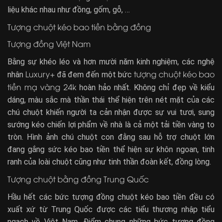
liệu khác nhau như đồng, gốm, gỗ, …
Tượng chuột kéo bao tiền bằng đồng
Tượng đồng Việt Nam
Bằng sự khéo léo và hơn mười năm kinh nghiệm, các nghệ
Luxury+
tượng chuột kéo bao
nhân
đã đem đến một bức
tiền mạ vàng 24k
hoàn hảo nhất. Không chỉ đẹp về kiểu
dáng, màu sắc mà thần thái thể hiện trên nét mặt của các
chú chuột khiến người ta cản nhận được sự vui tươi, sung
sướng kéo chiến lợi phẩm về nhà là cả một tải tiền vàng to
tròn. Hình ảnh chú chuột con đằng sau hỗ trợ chuột lớn
đang gắng sức kéo bao tiền thể hiện sự khôn ngoan, tinh
ranh của loài chuột cũng như tinh thần đoàn kết, đồng lòng.
Tượng chuột bằng đồng Trung Quốc
Hầu hết các bức tượng đồng chuột kéo bao tiền đều có
xuất xứ từ Trung Quốc được các tiểu thương nhập tiểu
ngạch về Việt Nam. Điểm chung những bức tượng đồng