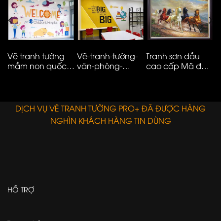
N
Vẽ tranh tường
Vẽ-tranh-tường-
Tranh sơn dầu
V
mầm non quốc
văn-phòng-
cao cấp Mã đáo
n
tế đơn giản hiện
công-ty-ms08
thành công
t
đại – 01
E
DỊCH VỤ VẼ TRANH TƯỜNG PRO+ ĐÃ ĐƯỢC HÀNG
NGHÌN KHÁCH HÀNG TIN DÙNG
HỖ TRỢ