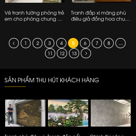
Vẽ tranh tường phòng trẻ
Tranh đắp xi măng phù
em cho phòng chung cư
điêu giả đồng hoa chuối
– Ms89
– Ms689
1
2
3
4
5
6
7
8
…
11
12
13
SẢN PHẨM THU HÚT KHÁCH HÀNG