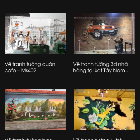
Nội
Hà Đông – Hà Nội
Vẽ tranh tường quán
Vẽ tranh tường 3d nhà
cafe – Ms402
hàng tại kđt Tây Nam
Linh Đàm – Hoàng Mai –
Hà Nội