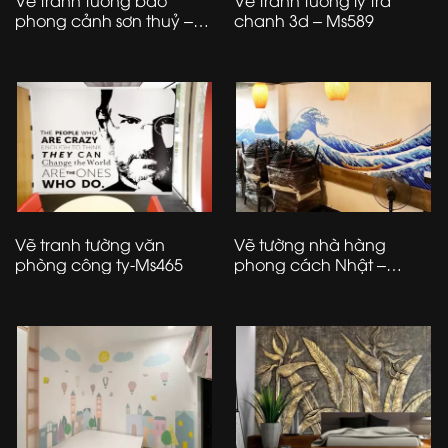
Vẽ tranh tường bao
Vẽ tranh tường ly trà
phong cảnh sơn thuỷ –
chanh 3d – Ms589
Ms58
Vẽ tranh tường văn
Vẽ tường nhà hàng
phòng công ty-Ms465
phong cách Nhật –
Ms688