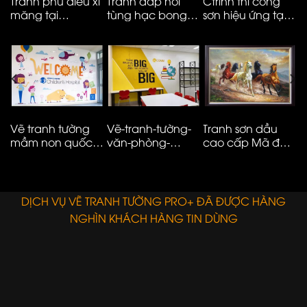
Tranh phù điêu xi
Tranh đắp nổi
Ctrinh thi công
T
măng tại
tùng hạc bong
sơn hiệu ứng tại
m
Vinhomes smart
kênh cao cấp
Hà Nội – ms05
t
City
M
N
Vẽ tranh tường
Vẽ-tranh-tường-
Tranh sơn dầu
V
mầm non quốc
văn-phòng-
cao cấp Mã đáo
n
tế đơn giản hiện
công-ty-ms08
thành công
t
đại – 01
E
DỊCH VỤ VẼ TRANH TƯỜNG PRO+ ĐÃ ĐƯỢC HÀNG
NGHÌN KHÁCH HÀNG TIN DÙNG