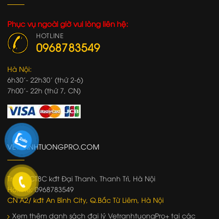
Phục vụ ngoài giờ vui lòng liên hệ:
HOTLINE
0968783549
Hà Nội:
6h30'- 22h30' (thứ 2-6)
7h00'- 22h (thứ 7, CN)
VETRANHTUONGPRO.COM
Trụ sở:
CT8C kđt Đại Thanh, Thanh Trì, Hà Nội
Hotline:
0968783549
CN A2/ kđt An Bình City, Q.Bắc Từ Liêm, Hà Nội
Xem thêm danh sách đại lý VetranhtuongPro+ tại các