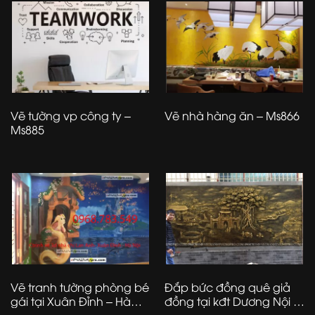
Vẽ tường vp công ty –
Vẽ nhà hàng ăn – Ms866
Ms885
Vẽ tranh tường phòng bé
Đắp bức đồng quê giả
gái tại Xuân Đỉnh – Hà
đồng tại kđt Dương Nội –