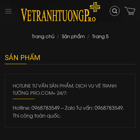
Skip
to
content
Trang chủ
/
Sản phẩm
/
Trang 5
SẢN PHẨM
HOTLINE TƯ VẤN SẢN PHẨM, DỊCH VỤ VẼ TRANH
TƯỜNG PRO.COM+ 24/7:
Hotline: 0968783549 – Zalo Tư vấn: 0968783549.
Thi công toàn quốc.