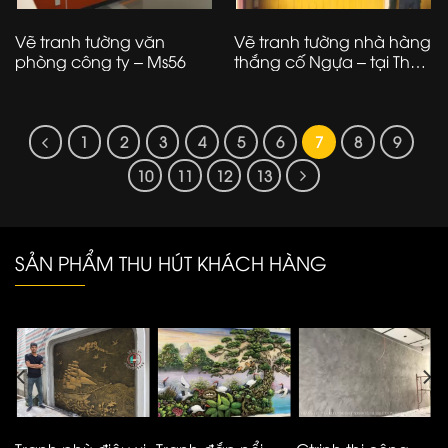
Vẽ tranh tường văn
Vẽ tranh tường nhà hàng
phòng công ty – Ms56
thắng cố Ngựa – tại Thác
Bạc – Sapa
1
2
3
4
5
6
7
8
9
10
11
12
13
SẢN PHẨM THU HÚT KHÁCH HÀNG