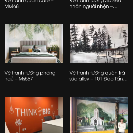
Vẽ tranh quán cafe –
Vẽ tranh tường 3D siêu
Ms468
nhân người nhện –
phòng bé trai – Ms86
Vẽ tranh tường phòng
Vẽ tranh tường quán trà
ngủ – Ms567
sữa alley – 101 Đào Tấn –
Hà Nội