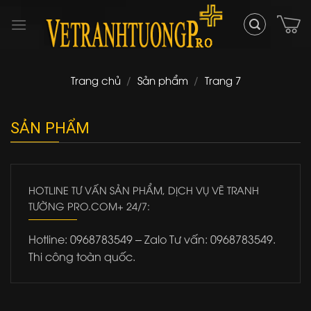
Skip
to
content
Trang chủ
/
Sản phẩm
/
Trang 7
SẢN PHẨM
HOTLINE TƯ VẤN SẢN PHẨM, DỊCH VỤ VẼ TRANH
TƯỜNG PRO.COM+ 24/7:
Hotline: 0968783549 – Zalo Tư vấn: 0968783549.
Thi công toàn quốc.