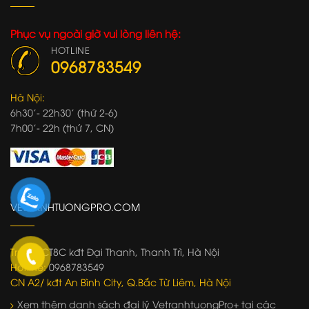
Phục vụ ngoài giờ vui lòng liên hệ:
HOTLINE
0968783549
Hà Nội:
6h30'- 22h30' (thứ 2-6)
7h00'- 22h (thứ 7, CN)
VETRANHTUONGPRO.COM
Trụ sở:
CT8C kđt Đại Thanh, Thanh Trì, Hà Nội
Hotline:
0968783549
CN A2/ kđt An Bình City, Q.Bắc Từ Liêm, Hà Nội
Xem thêm danh sách đại lý VetranhtuongPro+ tại các