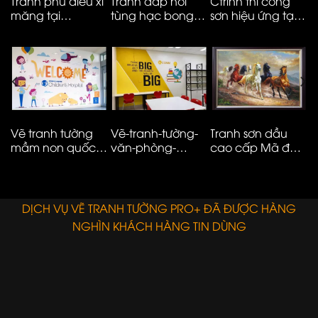
Tranh phù điêu xi
Tranh đắp nổi
Ctrinh thi công
T
măng tại
tùng hạc bong
sơn hiệu ứng tại
m
Vinhomes smart
kênh cao cấp
Hà Nội – ms05
t
City
M
N
Vẽ tranh tường
Vẽ-tranh-tường-
Tranh sơn dầu
V
mầm non quốc
văn-phòng-
cao cấp Mã đáo
n
tế đơn giản hiện
công-ty-ms08
thành công
t
đại – 01
E
DỊCH VỤ VẼ TRANH TƯỜNG PRO+ ĐÃ ĐƯỢC HÀNG
NGHÌN KHÁCH HÀNG TIN DÙNG