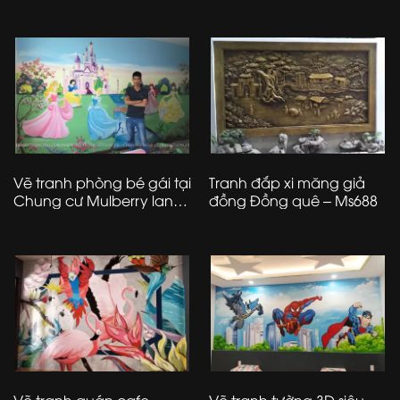
Sơn – Long-Biên – Hà Nội
Vẽ tranh phòng bé gái tại
Tranh đắp xi măng giả
Chung cư Mulberry lane
đồng Đồng quê – Ms688
– Mỗ Lao – Hà Đông