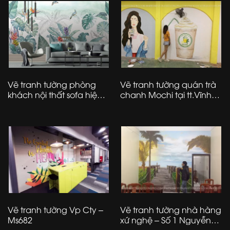
Vẽ tranh tường phòng
Vẽ tranh tường quán trà
khách nội thất sofa hiện
chanh Mochi tại tt.Vĩnh
đại – Ms89
Tường – Vĩnh Phúc
Vẽ tranh tường Vp Cty –
Vẽ tranh tường nhà hàng
Ms682
xứ nghệ – Số 1 Nguyễn